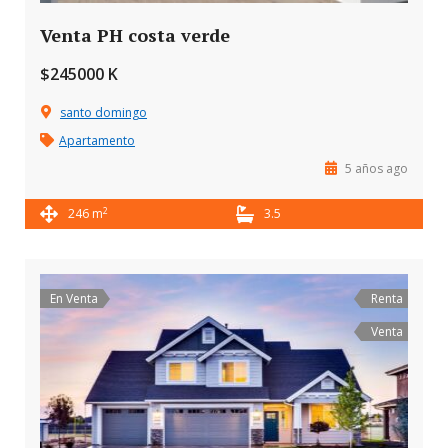
Venta PH costa verde
$245000 K
santo domingo
Apartamento
5 años ago
2
246 m
3.5
En Venta
Renta
Venta