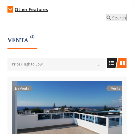
Other Features
Search
(2)
VENTA
Price (High to Low)
En Venta
Venta