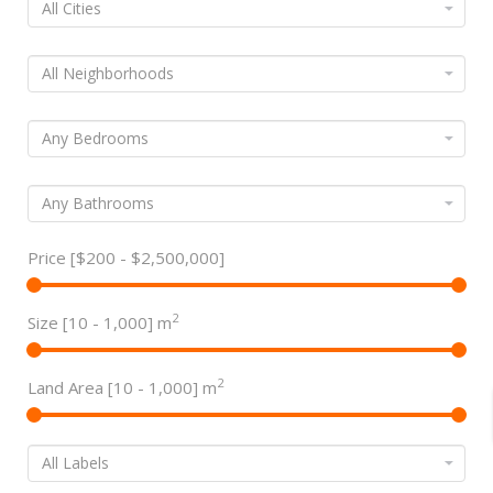
Price [
$200
-
$2,500,000
]
2
Size [
10
-
1,000
] m
2
Land Area [
10
-
1,000
] m