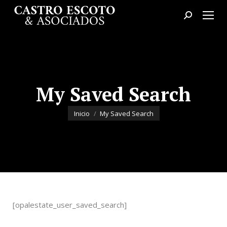
Buscar:
My Saved Search
Estás aquí:
Inicio
My Saved Search
[opalestate_user_saved_search]