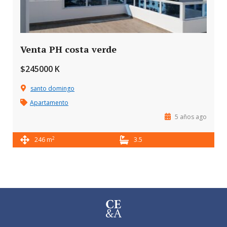
Venta PH costa verde
$245000 K
santo domingo
Apartamento
5 años ago
2
246 m
3.5