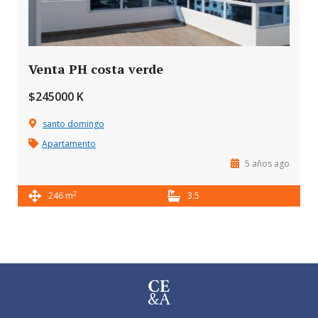
Venta PH costa verde
$245000 K
santo domingo
Apartamento
5 años ago
2
246 m
3.5