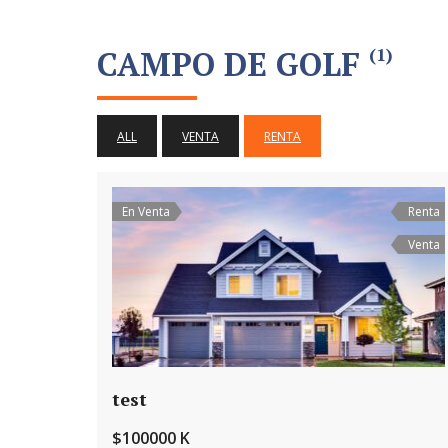
CAMPO DE GOLF
(1)
ALL
VENTA
RENTA
En Venta
Renta
Venta
test
$100000 K