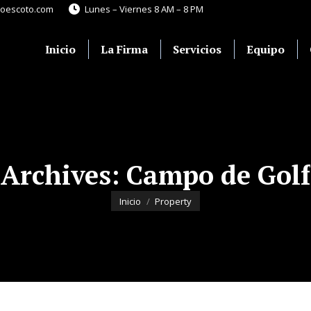
roescoto.com
Lunes – Viernes 8 AM – 8 PM
Inicio
La Firma
Servicios
Equipo
Inicio
La Firma
Servicios
Equipo
Archives:
Campo de Golf
Estás aquí:
Inicio
Property